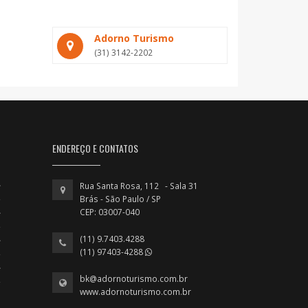
Adorno Turismo
(31) 3142-2202
ENDEREÇO E CONTATOS
Rua Santa Rosa, 112 - Sala 31
Brás - São Paulo / SP
CEP: 03007-040
(11) 9.7403.4288
(11) 97403-4288
bk@adornoturismo.com.br
www.adornoturismo.com.br