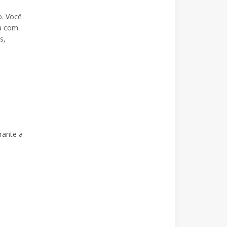
o. Você
ia com
s,
rante a