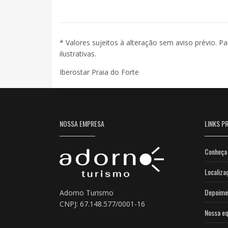
* Valores sujeitos à alteração sem aviso prévio. P
ilustrativas.
Iberostar Praia do Forte
NOSSA EMPRESA
LINKS PR
Conheça 
Localiza
Depoime
Adorno Turismo
CNPJ: 67.148.577/0001-16
Nossa eq