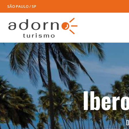
SÃO PAULO / SP
Ibero
D