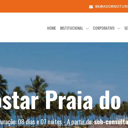
BK@ADORNOTURI
HOME
INSTITUCIONAL
CORPORATIVO
SE
star Praia do
uração: 08 dias e 07 noites - A partir de:
sob-consult