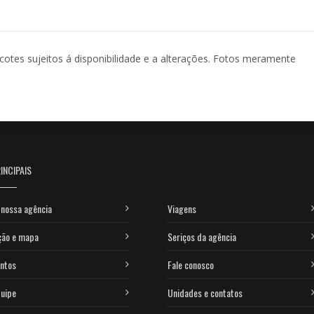
acotes sujeitos á disponibilidade e a alterações. Fotos meramente
INCIPAIS
nossa agência
Viagens
ção e mapa
Seriços da agência
ntos
Fale conosco
uipe
Unidades e contatos