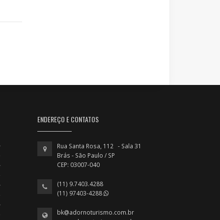
ENDEREÇO E CONTATOS
Rua Santa Rosa, 112 - Sala 31
Brás - São Paulo / SP
CEP: 03007-040
(11) 9.7403.4288
(11) 97403-4288
bk@adornoturismo.com.br